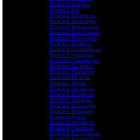
Brennholz Bisingen
Brennholz Bitz
Brennholz Burladingen
Brennholz Dautmergen
Brennholz Dormettingen
Brennholz Dotternhausen
Brennholz Dürrwangen
Brennholz Frommern
Brennholz Gammertingen
Brennholz Geislingen
Brennholz Grosselfingen
Brennholz Haigerloch
Brennholz Harthausen
Brennholz Hartheim
Brennholz Hausen
Brennholz Hechingen
Brennholz Heinstetten
Brennholz Jungingen
Brennholz Kaiseringen
Brennholz Meßstetten
Brennholz Neufra
Brennholz Nusplingen
Brennholz Obernheim
Brennholz Rangendingen
Brennholz Ratshausen