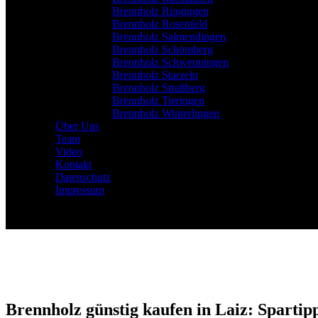
Brennholz Ringingen
Brennholz Rosenfeld
Brennholz Salmendingen
Brennholz Schömberg
Brennholz Schwenningen
Brennholz Starzeln
Brennholz Straßberg
Brennholz Tieringen
Brennholz Winterlingen
Über Uns
Team
Video
Kontakt
Datenschutz
Impressum
Brennholz günstig kaufen in Laiz: Spartip