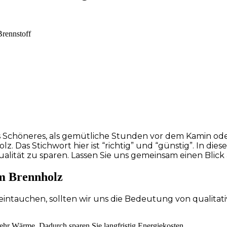
Brennstoff
hts Schöneres, als gemütliche Stunden vor dem Kamin od
 Das Stichwort hier ist “richtig” und “günstig”. In dies
alität zu sparen. Lassen Sie uns gemeinsam einen Blick 
em Brennholz
s eintauchen, sollten wir uns die Bedeutung von quali
mehr Wärme. Dadurch sparen Sie langfristig Energiekosten.