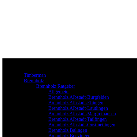
Timberman
Brennholz
Brennholz Ratgeber
Allgemein
Brennholz Albstadt-Burgfelden
Brennholz Albstadt-Ebingen
Brennholz Albstadt-Lautlingen
Brennholz Albstadt-Margrethausen
Brennholz Albstadt-Tailfingen
Brennholz Albstadt-Onstmettingen
Brennholz Balingen
Brennholz Benzingen