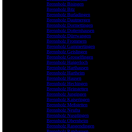
Brennholz Bisingen
Brennholz Bitz
Brennholz Burladingen
Brennholz Dautmergen
Brennholz Dormettingen
Brennholz Dotternhausen
Brennholz Dürrwangen
Brennholz Frommern
Brennholz Gammertingen
Brennholz Geislingen
Brennholz Grosselfingen
Brennholz Haigerloch
Brennholz Harthausen
Brennholz Hartheim
Brennholz Hausen
Brennholz Hechingen
Brennholz Heinstetten
Brennholz Jungingen
Brennholz Kaiseringen
Brennholz Meßstetten
Brennholz Neufra
Brennholz Nusplingen
Brennholz Obernheim
Brennholz Rangendingen
Brennholz Ratshausen