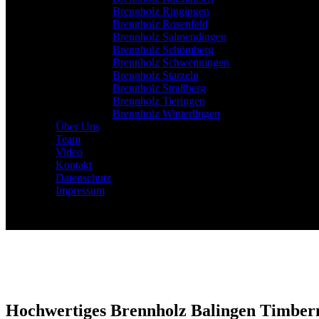
Brennholz Ringingen
Brennholz Rosenfeld
Brennholz Salmendingen
Brennholz Schömberg
Brennholz Schwenningen
Brennholz Starzeln
Brennholz Straßberg
Brennholz Tieringen
Brennholz Winterlingen
Über Uns
Team
Video
Kontakt
Datenschutz
Impressum
Hochwertiges Brennholz Balingen Timberm