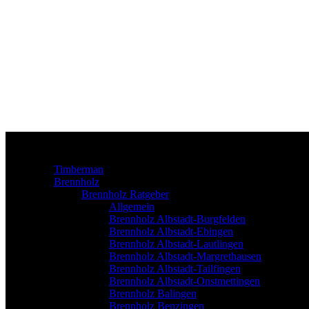
Timberman
Brennholz
Brennholz Ratgeber
Allgemein
Brennholz Albstadt-Burgfelden
Brennholz Albstadt-Ebingen
Brennholz Albstadt-Lautlingen
Brennholz Albstadt-Margrethausen
Brennholz Albstadt-Tailfingen
Brennholz Albstadt-Onstmettingen
Brennholz Balingen
Brennholz Benzingen