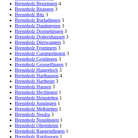
Brennholz Benzingen
4
Brennholz Bisingen
3
Brennholz Bitz
3
Brennholz Burladingen
3
Brennholz Dautmergen
3
Brennholz Dormettingen
3
Brennholz Dotternhausen
3
Brennholz Dürrwangen
3
Brennholz Frommern
3
Brennholz Gammertingen
3
Brennholz Geislingen
3
Brennholz Grosselfingen
3
Brennholz Haigerloch
3
Brennholz Harthausen
4
Brennholz Hartheim
3
Brennholz Hausen
3
Brennholz Hechingen
1
Brennholz Heinstetten
1
Brennholz Jungingen
1
Brennholz Meßstetten
1
Brennholz Neufra
3
Brennholz Nusplingen
1
Brennholz Obernheim
1
Brennholz Rangendingen
1
Brennholz Ratshausen
1