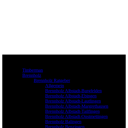
Timberman
Brennholz
Brennholz Ratgeber
Allgemein
Brennholz Albstadt-Burgfelden
Brennholz Albstadt-Ebingen
Brennholz Albstadt-Lautlingen
Brennholz Albstadt-Margrethausen
Brennholz Albstadt-Tailfingen
Brennholz Albstadt-Onstmettingen
Brennholz Balingen
Brennholz Benzingen