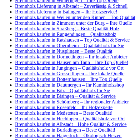
Brennholz kaufen in Winterlingen – Ihre Top-Quelle
Brennholz Lieferung in Albstadt – Zuverlässig & Schnell
Brennholz Lieferung in Balingen – Ihr Holzservice!
Brennholz kaufen in Weilen unter den Rinnen – Top Qualität
Brennholz kaufen in Zimmern unter der Burg – Ihre Quelle
Brennholz kaufen in Straßberg – Beste Qualität Holz
Brennholz kaufen in Rangendingen – Qualitätsholz
Brennholz kaufen in Ratshausen – Top Qualität & Service
Brennholz kaufen in Obernheim – Qualitätsholz für Sie
Brennholz kaufen in Nusplingen – Beste Qualität
Brennholz kaufen in Dormettingen – Ihr lokaler Anbieter
Brennholz kaufen in Hausen am Tann – Ihre Top-Quelle!
Brennholz kaufen in Jungingen – Qualitätsholz vor Ort
Brennholz kaufen in Grosselfingen – Ihre lokale Quelle
Brennholz kaufen in Dotternhausen – Ihre Top-Quelle
Brennholz kaufen in Dautmergen – Ihr Kaminholzshop
Brennholz kaufen in Bitz – Qualitätsholz für Sie
Brennholz kaufen in Bisingen – Qualität & Service
Brennholz kaufen in Schömberg – Ihr regionaler Anbieter
Brennholz kaufen in Rosenfeld – Ihr Holzexperte
Brennholz kaufen in Meßstetten – Beste Qualität!
Brennholz kaufen in Hechingen – Qualitätsholz vor Ort
Brennholz kaufen in Albstadt – Hohe Qualität & Service
Brennholz kaufen in Burladingen – Beste Qualität!
Brennholz kaufen in Haigerloch – Ökologisch Heizen