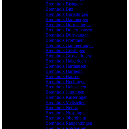
Brennholz Bisingen
Brennholz Bitz
Brennholz Burladingen
Brennholz Dautmergen
Brennholz Dormettingen
Brennholz Dotternhausen
Brennholz Dürrwangen
Brennholz Frommern
Brennholz Gammertingen
Brennholz Geislingen
Brennholz Grosselfingen
Brennholz Haigerloch
Brennholz Harthausen
Brennholz Hartheim
Brennholz Hausen
Brennholz Hechingen
Brennholz Heinstetten
Brennholz Jungingen
Brennholz Kaiseringen
Brennholz Meßstetten
Brennholz Neufra
Brennholz Nusplingen
Brennholz Obernheim
Brennholz Rangendingen
Brennholz Ratshausen