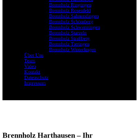
Brennholz Ringingen
Brennholz Rosenfeld
Brennholz Salmendingen
Brennholz Schömberg
Brennholz Schwenningen
Brennholz Starzeln
Brennholz Straßberg
Brennholz Tieringen
Brennholz Winterlingen
Über Uns
Team
Video
Kontakt
Datenschutz
Impressum
Brennholz Harthausen – Ihr