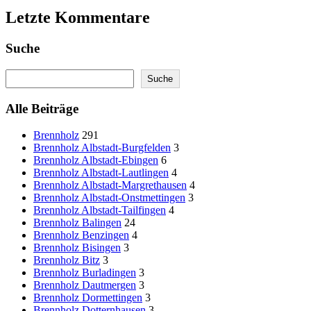
Letzte Kommentare
Suche
Search
Suche
Alle Beiträge
Brennholz
291
Brennholz Albstadt-Burgfelden
3
Brennholz Albstadt-Ebingen
6
Brennholz Albstadt-Lautlingen
4
Brennholz Albstadt-Margrethausen
4
Brennholz Albstadt-Onstmettingen
3
Brennholz Albstadt-Tailfingen
4
Brennholz Balingen
24
Brennholz Benzingen
4
Brennholz Bisingen
3
Brennholz Bitz
3
Brennholz Burladingen
3
Brennholz Dautmergen
3
Brennholz Dormettingen
3
Brennholz Dotternhausen
3