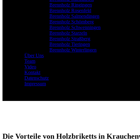
Brennholz Ringingen
Brennholz Rosenfeld
Brennholz Salmendingen
Brennholz Schömberg
Brennholz Schwenningen
Brennholz Starzeln
Brennholz Straßberg
Brennholz Tieringen
Brennholz Winterlingen
Über Uns
Team
Video
Kontakt
Datenschutz
Impressum
Die Vorteile von Holzbriketts in Krauchen