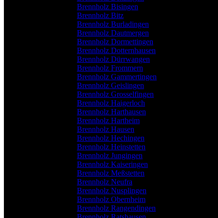
Brennholz Bisingen
Brennholz Bitz
Brennholz Burladingen
Brennholz Dautmergen
Brennholz Dormettingen
Brennholz Dotternhausen
Brennholz Dürrwangen
Brennholz Frommern
Brennholz Gammertingen
Brennholz Geislingen
Brennholz Grosselfingen
Brennholz Haigerloch
Brennholz Harthausen
Brennholz Hartheim
Brennholz Hausen
Brennholz Hechingen
Brennholz Heinstetten
Brennholz Jungingen
Brennholz Kaiseringen
Brennholz Meßstetten
Brennholz Neufra
Brennholz Nusplingen
Brennholz Obernheim
Brennholz Rangendingen
Brennholz Ratshausen