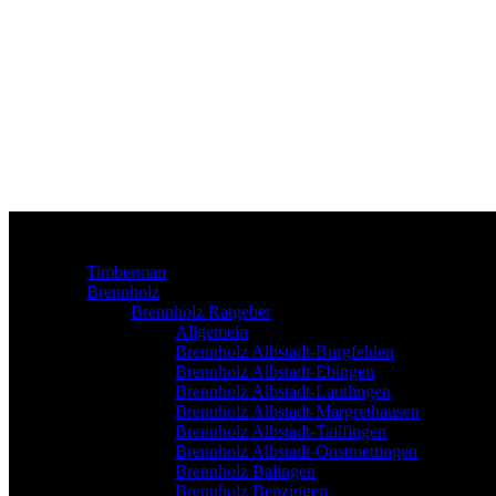
Timberman
Brennholz
Brennholz Ratgeber
Allgemein
Brennholz Albstadt-Burgfelden
Brennholz Albstadt-Ebingen
Brennholz Albstadt-Lautlingen
Brennholz Albstadt-Margrethausen
Brennholz Albstadt-Tailfingen
Brennholz Albstadt-Onstmettingen
Brennholz Balingen
Brennholz Benzingen