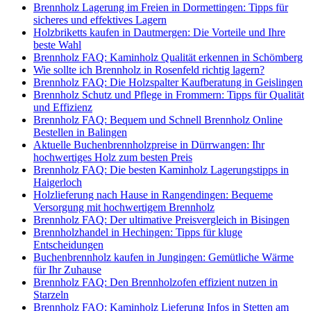
Brennholz Lagerung im Freien in Dormettingen: Tipps für
sicheres und effektives Lagern
Holzbriketts kaufen in Dautmergen: Die Vorteile und Ihre
beste Wahl
Brennholz FAQ: Kaminholz Qualität erkennen in Schömberg
Wie sollte ich Brennholz in Rosenfeld richtig lagern?
Brennholz FAQ: Die Holzspalter Kaufberatung in Geislingen
Brennholz Schutz und Pflege in Frommern: Tipps für Qualität
und Effizienz
Brennholz FAQ: Bequem und Schnell Brennholz Online
Bestellen in Balingen
Aktuelle Buchenbrennholzpreise in Dürrwangen: Ihr
hochwertiges Holz zum besten Preis
Brennholz FAQ: Die besten Kaminholz Lagerungstipps in
Haigerloch
Holzlieferung nach Hause in Rangendingen: Bequeme
Versorgung mit hochwertigem Brennholz
Brennholz FAQ: Der ultimative Preisvergleich in Bisingen
Brennholzhandel in Hechingen: Tipps für kluge
Entscheidungen
Buchenbrennholz kaufen in Jungingen: Gemütliche Wärme
für Ihr Zuhause
Brennholz FAQ: Den Brennholzofen effizient nutzen in
Starzeln
Brennholz FAQ: Kaminholz Lieferung Infos in Stetten am