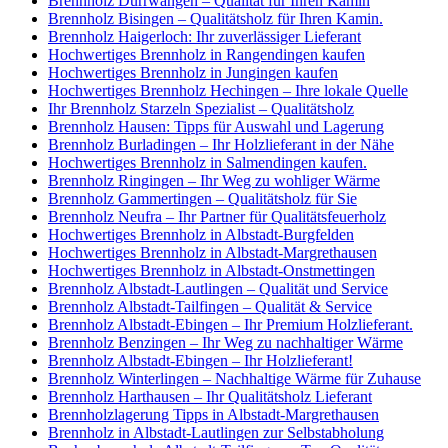
Brennholz Dürrwangen – Qualität für Ihren Kamin
Brennholz Bisingen – Qualitätsholz für Ihren Kamin.
Brennholz Haigerloch: Ihr zuverlässiger Lieferant
Hochwertiges Brennholz in Rangendingen kaufen
Hochwertiges Brennholz in Jungingen kaufen
Hochwertiges Brennholz Hechingen – Ihre lokale Quelle
Ihr Brennholz Starzeln Spezialist – Qualitätsholz
Brennholz Hausen: Tipps für Auswahl und Lagerung
Brennholz Burladingen – Ihr Holzlieferant in der Nähe
Hochwertiges Brennholz in Salmendingen kaufen.
Brennholz Ringingen – Ihr Weg zu wohliger Wärme
Brennholz Gammertingen – Qualitätsholz für Sie
Brennholz Neufra – Ihr Partner für Qualitätsfeuerholz
Hochwertiges Brennholz in Albstadt-Burgfelden
Hochwertiges Brennholz in Albstadt-Margrethausen
Hochwertiges Brennholz in Albstadt-Onstmettingen
Brennholz Albstadt-Lautlingen – Qualität und Service
Brennholz Albstadt-Tailfingen – Qualität & Service
Brennholz Albstadt-Ebingen – Ihr Premium Holzlieferant.
Brennholz Benzingen – Ihr Weg zu nachhaltiger Wärme
Brennholz Albstadt-Ebingen – Ihr Holzlieferant!
Brennholz Winterlingen – Nachhaltige Wärme für Zuhause
Brennholz Harthausen – Ihr Qualitätsholz Lieferant
Brennholzlagerung Tipps in Albstadt-Margrethausen
Brennholz in Albstadt-Lautlingen zur Selbstabholung