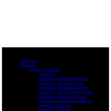
Timberman
Brennholz
Brennholz Ratgeber
Allgemein
Brennholz Albstadt-Burgfelden
Brennholz Albstadt-Ebingen
Brennholz Albstadt-Lautlingen
Brennholz Albstadt-Margrethausen
Brennholz Albstadt-Tailfingen
Brennholz Albstadt-Onstmettingen
Brennholz Balingen
Brennholz Benzingen