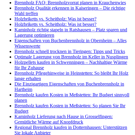
Brennholz FAQ: Brennholzvorrat planen in Krauchenwies
Brennholz Qualität erkennen in Kaiseringen – Die richtige
Wahl treffen
Holzbriketts vs. Scheitholz: Was ist besser?
Holzbriketts vs. Scheitholz: Was ist besser?
Kaminholz richtig stapeln in Ratshausen – Platz sparen und
Lagerung optimieren
Eigenschaften von Buchenbrennholz in Obernheim – Alles
Wissenswerte
Brennholz schnell trocknen in Tieringen: Tipps und Tricks
Optimale Lagerung von Brennholz im Keller in Nusplingen
Holzpellets kaufen in Schwenningen – Nachhaltige Wärme
für Ihr Zuhause
Brennholz Pflegehinweise in Heinstetten: So bleibt Ihr Holz
lange erhalten
Die Einzigartigen Eigenschaften von Buchenbrennholz in
Hartheim
Brennholz kaufen Kosten in Meßstetten: Ihr Budget sinnvoll
planen
Brennholz kaufen Kosten in Meßstetten: So planen Sie Ihr
Budget
Kaminholz Lieferung nach Hause in Grosselfingen:
Gemütliche Wärme auf Knopfdruck
Regional Brennholz kaufen in Dotternhausen: Unterstützen
Sie lokale Anbieter