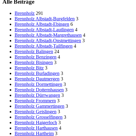
Alle Beiträge
Brennholz
291
Brennholz Albstadt-Burgfelden
3
Brennholz Albstadt-Ebingen
6
Brennholz Albstadt-Lautlingen
4
Brennholz Albstadt-Margrethausen
4
Brennholz Albstadt-Onstmettingen
3
Brennholz Albstadt-Tailfingen
4
Brennholz Balingen
24
Brennholz Benzingen
4
Brennholz Bisingen
3
Brennholz Bitz
3
Brennholz Burladingen
3
Brennholz Dautmergen
3
Brennholz Dormettingen
3
Brennholz Dotternhausen
3
Brennholz Dürrwangen
3
Brennholz Frommern
3
Brennholz Gammertingen
3
Brennholz Geislingen
3
Brennholz Grosselfingen
3
Brennholz Haigerloch
3
Brennholz Harthausen
4
Brennholz Hartheim
3