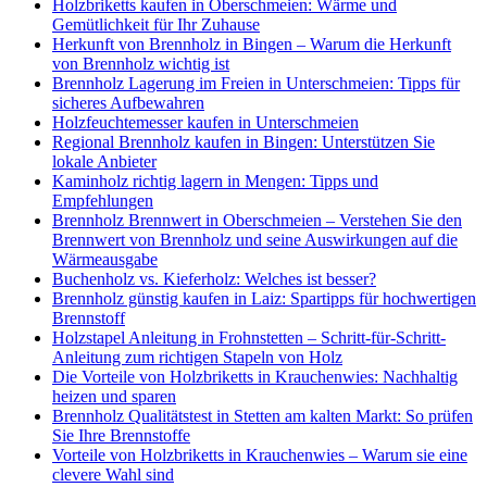
Holzbriketts kaufen in Oberschmeien: Wärme und
Gemütlichkeit für Ihr Zuhause
Herkunft von Brennholz in Bingen – Warum die Herkunft
von Brennholz wichtig ist
Brennholz Lagerung im Freien in Unterschmeien: Tipps für
sicheres Aufbewahren
Holzfeuchtemesser kaufen in Unterschmeien
Regional Brennholz kaufen in Bingen: Unterstützen Sie
lokale Anbieter
Kaminholz richtig lagern in Mengen: Tipps und
Empfehlungen
Brennholz Brennwert in Oberschmeien – Verstehen Sie den
Brennwert von Brennholz und seine Auswirkungen auf die
Wärmeausgabe
Buchenholz vs. Kieferholz: Welches ist besser?
Brennholz günstig kaufen in Laiz: Spartipps für hochwertigen
Brennstoff
Holzstapel Anleitung in Frohnstetten – Schritt-für-Schritt-
Anleitung zum richtigen Stapeln von Holz
Die Vorteile von Holzbriketts in Krauchenwies: Nachhaltig
heizen und sparen
Brennholz Qualitätstest in Stetten am kalten Markt: So prüfen
Sie Ihre Brennstoffe
Vorteile von Holzbriketts in Krauchenwies – Warum sie eine
clevere Wahl sind