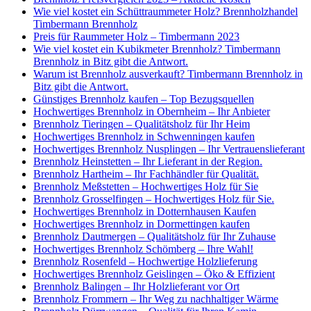
Wie viel kostet ein Schüttraummeter Holz? Brennholzhandel
Timbermann Brennholz
Preis für Raummeter Holz – Timbermann 2023
Wie viel kostet ein Kubikmeter Brennholz? Timbermann
Brennholz in Bitz gibt die Antwort.
Warum ist Brennholz ausverkauft? Timbermann Brennholz in
Bitz gibt die Antwort.
Günstiges Brennholz kaufen – Top Bezugsquellen
Hochwertiges Brennholz in Obernheim – Ihr Anbieter
Brennholz Tieringen – Qualitätsholz für Ihr Heim
Hochwertiges Brennholz in Schwenningen kaufen
Hochwertiges Brennholz Nusplingen – Ihr Vertrauenslieferant
Brennholz Heinstetten – Ihr Lieferant in der Region.
Brennholz Hartheim – Ihr Fachhändler für Qualität.
Brennholz Meßstetten – Hochwertiges Holz für Sie
Brennholz Grosselfingen – Hochwertiges Holz für Sie.
Hochwertiges Brennholz in Dotternhausen Kaufen
Hochwertiges Brennholz in Dormettingen kaufen
Brennholz Dautmergen – Qualitätsholz für Ihr Zuhause
Hochwertiges Brennholz Schömberg – Ihre Wahl!
Brennholz Rosenfeld – Hochwertige Holzlieferung
Hochwertiges Brennholz Geislingen – Öko & Effizient
Brennholz Balingen – Ihr Holzlieferant vor Ort
Brennholz Frommern – Ihr Weg zu nachhaltiger Wärme