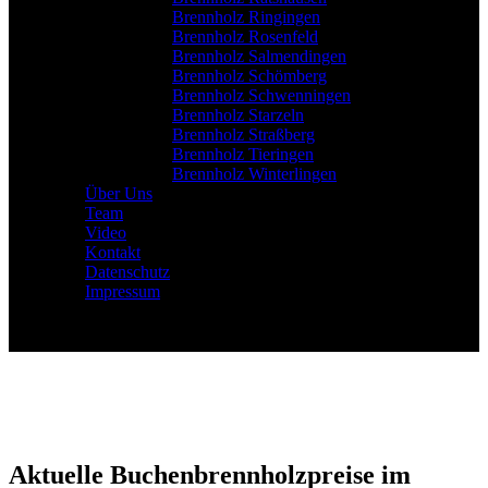
Brennholz Ringingen
Brennholz Rosenfeld
Brennholz Salmendingen
Brennholz Schömberg
Brennholz Schwenningen
Brennholz Starzeln
Brennholz Straßberg
Brennholz Tieringen
Brennholz Winterlingen
Über Uns
Team
Video
Kontakt
Datenschutz
Impressum
Aktuelle Buchenbrennholzpreise im