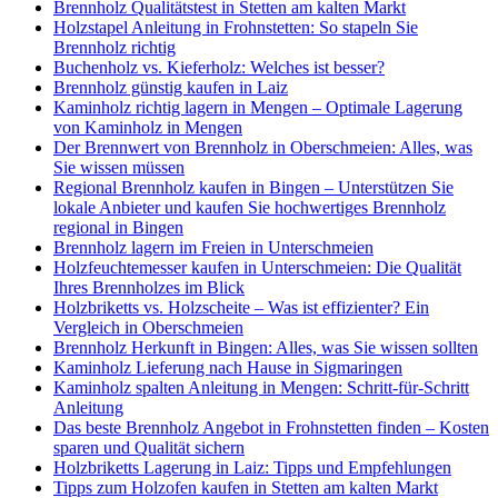
Brennholz Qualitätstest in Stetten am kalten Markt
Holzstapel Anleitung in Frohnstetten: So stapeln Sie
Brennholz richtig
Buchenholz vs. Kieferholz: Welches ist besser?
Brennholz günstig kaufen in Laiz
Kaminholz richtig lagern in Mengen – Optimale Lagerung
von Kaminholz in Mengen
Der Brennwert von Brennholz in Oberschmeien: Alles, was
Sie wissen müssen
Regional Brennholz kaufen in Bingen – Unterstützen Sie
lokale Anbieter und kaufen Sie hochwertiges Brennholz
regional in Bingen
Brennholz lagern im Freien in Unterschmeien
Holzfeuchtemesser kaufen in Unterschmeien: Die Qualität
Ihres Brennholzes im Blick
Holzbriketts vs. Holzscheite – Was ist effizienter? Ein
Vergleich in Oberschmeien
Brennholz Herkunft in Bingen: Alles, was Sie wissen sollten
Kaminholz Lieferung nach Hause in Sigmaringen
Kaminholz spalten Anleitung in Mengen: Schritt-für-Schritt
Anleitung
Das beste Brennholz Angebot in Frohnstetten finden – Kosten
sparen und Qualität sichern
Holzbriketts Lagerung in Laiz: Tipps und Empfehlungen
Tipps zum Holzofen kaufen in Stetten am kalten Markt