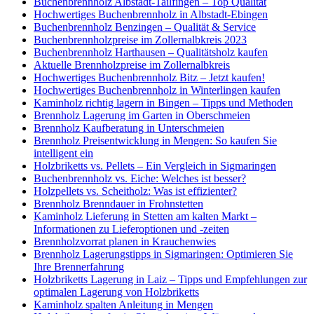
Buchenbrennholz Albstadt-Tailfingen – Top Qualität
Hochwertiges Buchenbrennholz in Albstadt-Ebingen
Buchenbrennholz Benzingen – Qualität & Service
Buchenbrennholzpreise im Zollernalbkreis 2023
Buchenbrennholz Harthausen – Qualitätsholz kaufen
Aktuelle Brennholzpreise im Zollernalbkreis
Hochwertiges Buchenbrennholz Bitz – Jetzt kaufen!
Hochwertiges Buchenbrennholz in Winterlingen kaufen
Kaminholz richtig lagern in Bingen – Tipps und Methoden
Brennholz Lagerung im Garten in Oberschmeien
Brennholz Kaufberatung in Unterschmeien
Brennholz Preisentwicklung in Mengen: So kaufen Sie
intelligent ein
Holzbriketts vs. Pellets – Ein Vergleich in Sigmaringen
Buchenbrennholz vs. Eiche: Welches ist besser?
Holzpellets vs. Scheitholz: Was ist effizienter?
Brennholz Brenndauer in Frohnstetten
Kaminholz Lieferung in Stetten am kalten Markt –
Informationen zu Lieferoptionen und -zeiten
Brennholzvorrat planen in Krauchenwies
Brennholz Lagerungstipps in Sigmaringen: Optimieren Sie
Ihre Brennerfahrung
Holzbriketts Lagerung in Laiz – Tipps und Empfehlungen zur
optimalen Lagerung von Holzbriketts
Kaminholz spalten Anleitung in Mengen