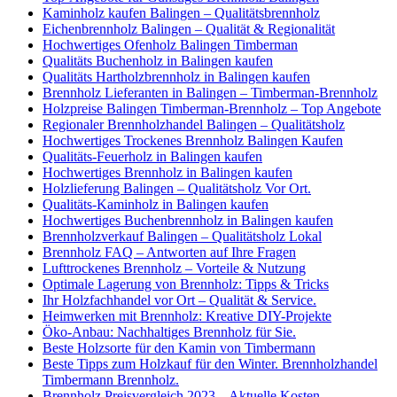
Kaminholz kaufen Balingen – Qualitätsbrennholz
Eichenbrennholz Balingen – Qualität & Regionalität
Hochwertiges Ofenholz Balingen Timberman
Qualitäts Buchenholz in Balingen kaufen
Qualitäts Hartholzbrennholz in Balingen kaufen
Brennholz Lieferanten in Balingen – Timberman-Brennholz
Holzpreise Balingen Timberman-Brennholz – Top Angebote
Regionaler Brennholzhandel Balingen – Qualitätsholz
Hochwertiges Trockenes Brennholz Balingen Kaufen
Qualitäts-Feuerholz in Balingen kaufen
Hochwertiges Brennholz in Balingen kaufen
Holzlieferung Balingen – Qualitätsholz Vor Ort.
Qualitäts-Kaminholz in Balingen kaufen
Hochwertiges Buchenbrennholz in Balingen kaufen
Brennholzverkauf Balingen – Qualitätsholz Lokal
Brennholz FAQ – Antworten auf Ihre Fragen
Lufttrockenes Brennholz – Vorteile & Nutzung
Optimale Lagerung von Brennholz: Tipps & Tricks
Ihr Holzfachhandel vor Ort – Qualität & Service.
Heimwerken mit Brennholz: Kreative DIY-Projekte
Öko-Anbau: Nachhaltiges Brennholz für Sie.
Beste Holzsorte für den Kamin von Timbermann
Beste Tipps zum Holzkauf für den Winter. Brennholzhandel
Timbermann Brennholz.
Brennholz Preisvergleich 2023 – Aktuelle Kosten