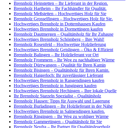
Brennholz Heinstetten – Ihr Lieferant in der Region.
Brennholz Hartheim – Ihr Fachhändler für Qualität.
Brennholz Meßstetten – Hochwertiges Holz für Sie
Brennholz Grosselfingen – Hochwertiges Holz für Sie.
Hochwertiges Brennholz in Dotternhausen Kaufen
Hochwertiges Brennholz in Dormettingen kaufen
Brennholz Dautmergen – Qualitätsholz für Ihr Zuhause
Hochwertiges Brennholz Schömberg – Ihre Wahl!
Brennholz Rosenfeld – Hochwertige Holzlieferung
Hochwertiges Brennholz Geislingen – Öko & Effizient
Brennholz Balingen – Ihr Holzlieferant vor Ort
Brennholz Frommern – Ihr Weg zu nachhaltiger Wärme
Brennholz Dürrwangen – Qualität für Ihren Kamin
Brennholz Bisingen – Qualitätsholz für Ihren Kamin.
Brennholz Haigerloch: Ihr zuverlässiger Lieferant
Hochwertiges Brennholz in Rangendingen kaufen
Hochwertiges Brennholz in Jungingen kaufen
Hochwertiges Brennholz Hechingen – Ihre lokale Quelle
Ihr Brennholz Starzeln Spezialist – Qualitätsholz
Brennholz Hausen: Tipps für Auswahl und Lagerung
Brennholz Burladingen – Ihr Holzlieferant in der Nähe
Hochwertiges Brennholz in Salmendingen kaufen.
Brennholz Ringingen – Ihr Weg zu wohliger Wärme
Brennholz Gammertingen – Qualitätsholz für Sie
Brennholz Neufra – Ihr Partner für Qualitätsfeuerholz