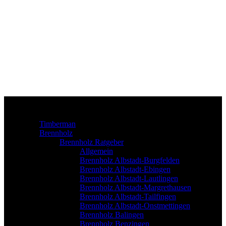
Timberman
Brennholz
Brennholz Ratgeber
Allgemein
Brennholz Albstadt-Burgfelden
Brennholz Albstadt-Ebingen
Brennholz Albstadt-Lautlingen
Brennholz Albstadt-Margrethausen
Brennholz Albstadt-Tailfingen
Brennholz Albstadt-Onstmettingen
Brennholz Balingen
Brennholz Benzingen