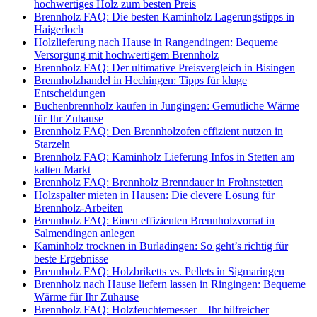
hochwertiges Holz zum besten Preis
Brennholz FAQ: Die besten Kaminholz Lagerungstipps in
Haigerloch
Holzlieferung nach Hause in Rangendingen: Bequeme
Versorgung mit hochwertigem Brennholz
Brennholz FAQ: Der ultimative Preisvergleich in Bisingen
Brennholzhandel in Hechingen: Tipps für kluge
Entscheidungen
Buchenbrennholz kaufen in Jungingen: Gemütliche Wärme
für Ihr Zuhause
Brennholz FAQ: Den Brennholzofen effizient nutzen in
Starzeln
Brennholz FAQ: Kaminholz Lieferung Infos in Stetten am
kalten Markt
Brennholz FAQ: Brennholz Brenndauer in Frohnstetten
Holzspalter mieten in Hausen: Die clevere Lösung für
Brennholz-Arbeiten
Brennholz FAQ: Einen effizienten Brennholzvorrat in
Salmendingen anlegen
Kaminholz trocknen in Burladingen: So geht’s richtig für
beste Ergebnisse
Brennholz FAQ: Holzbriketts vs. Pellets in Sigmaringen
Brennholz nach Hause liefern lassen in Ringingen: Bequeme
Wärme für Ihr Zuhause
Brennholz FAQ: Holzfeuchtemesser – Ihr hilfreicher