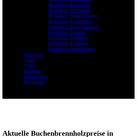
Brennholz Ringingen
Brennholz Rosenfeld
Brennholz Salmendingen
Brennholz Schömberg
Brennholz Schwenningen
Brennholz Starzeln
Brennholz Straßberg
Brennholz Tieringen
Brennholz Winterlingen
Über Uns
Team
Video
Kontakt
Datenschutz
Impressum
Aktuelle Buchenbrennholzpreise in