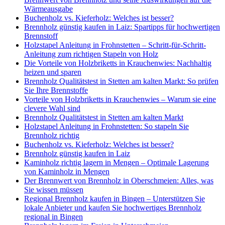
Wärmeausgabe
Buchenholz vs. Kieferholz: Welches ist besser?
Brennholz günstig kaufen in Laiz: Spartipps für hochwertigen
Brennstoff
Holzstapel Anleitung in Frohnstetten – Schritt-für-Schritt-
Anleitung zum richtigen Stapeln von Holz
Die Vorteile von Holzbriketts in Krauchenwies: Nachhaltig
heizen und sparen
Brennholz Qualitätstest in Stetten am kalten Markt: So prüfen
Sie Ihre Brennstoffe
Vorteile von Holzbriketts in Krauchenwies – Warum sie eine
clevere Wahl sind
Brennholz Qualitätstest in Stetten am kalten Markt
Holzstapel Anleitung in Frohnstetten: So stapeln Sie
Brennholz richtig
Buchenholz vs. Kieferholz: Welches ist besser?
Brennholz günstig kaufen in Laiz
Kaminholz richtig lagern in Mengen – Optimale Lagerung
von Kaminholz in Mengen
Der Brennwert von Brennholz in Oberschmeien: Alles, was
Sie wissen müssen
Regional Brennholz kaufen in Bingen – Unterstützen Sie
lokale Anbieter und kaufen Sie hochwertiges Brennholz
regional in Bingen