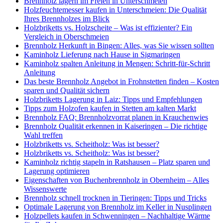
Brennholz lagern im Freien in Unterschmeien
Holzfeuchtemesser kaufen in Unterschmeien: Die Qualität
Ihres Brennholzes im Blick
Holzbriketts vs. Holzscheite – Was ist effizienter? Ein
Vergleich in Oberschmeien
Brennholz Herkunft in Bingen: Alles, was Sie wissen sollten
Kaminholz Lieferung nach Hause in Sigmaringen
Kaminholz spalten Anleitung in Mengen: Schritt-für-Schritt
Anleitung
Das beste Brennholz Angebot in Frohnstetten finden – Kosten
sparen und Qualität sichern
Holzbriketts Lagerung in Laiz: Tipps und Empfehlungen
Tipps zum Holzofen kaufen in Stetten am kalten Markt
Brennholz FAQ: Brennholzvorrat planen in Krauchenwies
Brennholz Qualität erkennen in Kaiseringen – Die richtige
Wahl treffen
Holzbriketts vs. Scheitholz: Was ist besser?
Holzbriketts vs. Scheitholz: Was ist besser?
Kaminholz richtig stapeln in Ratshausen – Platz sparen und
Lagerung optimieren
Eigenschaften von Buchenbrennholz in Obernheim – Alles
Wissenswerte
Brennholz schnell trocknen in Tieringen: Tipps und Tricks
Optimale Lagerung von Brennholz im Keller in Nusplingen
Holzpellets kaufen in Schwenningen – Nachhaltige Wärme