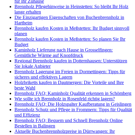
für Ihr Zuhause
Brennholz Pflegehinweise in Heinstetten: So bleibt Ihr Holz
lange erhalten
Die Einzigartigen Eigenschaften von Buchenbrennholz in
Hartheim
Brennholz kaufen Kosten in Meßstetten: Ihr Budget sinnvoll
planen
Brennholz kaufen Kosten in Meßstetten: So planen Sie Ihr
Budget
Kaminholz Lieferung nach Hause in Grosselfingen:
Gemütliche Wärme auf Knopfdruck
Regional Brennholz kaufen in Dotternhausen: Unterstützen
Sie lokale Anbieter
Brennholz Lagerung im Freien in Dormettingen: Tipps für
sicheres und effektives Lagern
Holzbriketts kaufen in Dautmergen: Die Vorteile und Ihre
beste Wahl
Brennholz FAQ: Kaminholz Qualität erkennen in Schömberg
Wie sollte ich Brennholz in Rosenfeld richtig lagern?
Brennholz FAQ: Die Holzspalter Kaufberatung in Geislingen
Brennholz Schutz und Pflege in Frommern: Tipps für Qualität
und Effizienz
Brennholz FAQ: Bequem und Schnell Brennholz Online
Bestellen in Balingen
Aktuelle Buchenbrennholzpreise in Dürrwangen: Ihr