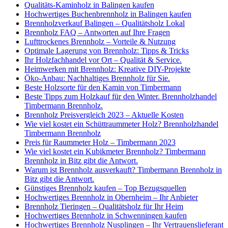
Qualitäts-Kaminholz in Balingen kaufen
Hochwertiges Buchenbrennholz in Balingen kaufen
Brennholzverkauf Balingen – Qualitätsholz Lokal
Brennholz FAQ – Antworten auf Ihre Fragen
Lufttrockenes Brennholz – Vorteile & Nutzung
Optimale Lagerung von Brennholz: Tipps & Tricks
Ihr Holzfachhandel vor Ort – Qualität & Service.
Heimwerken mit Brennholz: Kreative DIY-Projekte
Öko-Anbau: Nachhaltiges Brennholz für Sie.
Beste Holzsorte für den Kamin von Timbermann
Beste Tipps zum Holzkauf für den Winter. Brennholzhandel
Timbermann Brennholz.
Brennholz Preisvergleich 2023 – Aktuelle Kosten
Wie viel kostet ein Schüttraummeter Holz? Brennholzhandel
Timbermann Brennholz
Preis für Raummeter Holz – Timbermann 2023
Wie viel kostet ein Kubikmeter Brennholz? Timbermann
Brennholz in Bitz gibt die Antwort.
Warum ist Brennholz ausverkauft? Timbermann Brennholz in
Bitz gibt die Antwort.
Günstiges Brennholz kaufen – Top Bezugsquellen
Hochwertiges Brennholz in Obernheim – Ihr Anbieter
Brennholz Tieringen – Qualitätsholz für Ihr Heim
Hochwertiges Brennholz in Schwenningen kaufen
Hochwertiges Brennholz Nusplingen – Ihr Vertrauenslieferant