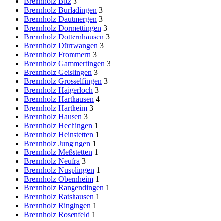
Brennholz Bitz
3
Brennholz Burladingen
3
Brennholz Dautmergen
3
Brennholz Dormettingen
3
Brennholz Dotternhausen
3
Brennholz Dürrwangen
3
Brennholz Frommern
3
Brennholz Gammertingen
3
Brennholz Geislingen
3
Brennholz Grosselfingen
3
Brennholz Haigerloch
3
Brennholz Harthausen
4
Brennholz Hartheim
3
Brennholz Hausen
3
Brennholz Hechingen
1
Brennholz Heinstetten
1
Brennholz Jungingen
1
Brennholz Meßstetten
1
Brennholz Neufra
3
Brennholz Nusplingen
1
Brennholz Obernheim
1
Brennholz Rangendingen
1
Brennholz Ratshausen
1
Brennholz Ringingen
1
Brennholz Rosenfeld
1