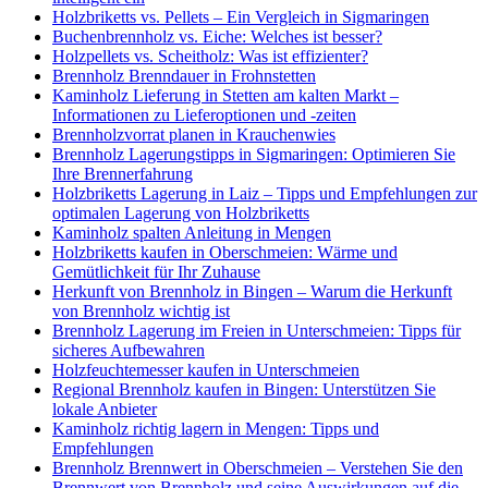
Holzbriketts vs. Pellets – Ein Vergleich in Sigmaringen
Buchenbrennholz vs. Eiche: Welches ist besser?
Holzpellets vs. Scheitholz: Was ist effizienter?
Brennholz Brenndauer in Frohnstetten
Kaminholz Lieferung in Stetten am kalten Markt –
Informationen zu Lieferoptionen und -zeiten
Brennholzvorrat planen in Krauchenwies
Brennholz Lagerungstipps in Sigmaringen: Optimieren Sie
Ihre Brennerfahrung
Holzbriketts Lagerung in Laiz – Tipps und Empfehlungen zur
optimalen Lagerung von Holzbriketts
Kaminholz spalten Anleitung in Mengen
Holzbriketts kaufen in Oberschmeien: Wärme und
Gemütlichkeit für Ihr Zuhause
Herkunft von Brennholz in Bingen – Warum die Herkunft
von Brennholz wichtig ist
Brennholz Lagerung im Freien in Unterschmeien: Tipps für
sicheres Aufbewahren
Holzfeuchtemesser kaufen in Unterschmeien
Regional Brennholz kaufen in Bingen: Unterstützen Sie
lokale Anbieter
Kaminholz richtig lagern in Mengen: Tipps und
Empfehlungen
Brennholz Brennwert in Oberschmeien – Verstehen Sie den
Brennwert von Brennholz und seine Auswirkungen auf die