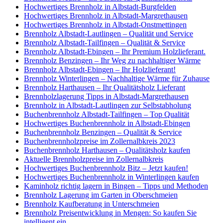
Hochwertiges Brennholz in Albstadt-Burgfelden
Hochwertiges Brennholz in Albstadt-Margrethausen
Hochwertiges Brennholz in Albstadt-Onstmettingen
Brennholz Albstadt-Lautlingen – Qualität und Service
Brennholz Albstadt-Tailfingen – Qualität & Service
Brennholz Albstadt-Ebingen – Ihr Premium Holzlieferant.
Brennholz Benzingen – Ihr Weg zu nachhaltiger Wärme
Brennholz Albstadt-Ebingen – Ihr Holzlieferant!
Brennholz Winterlingen – Nachhaltige Wärme für Zuhause
Brennholz Harthausen – Ihr Qualitätsholz Lieferant
Brennholzlagerung Tipps in Albstadt-Margrethausen
Brennholz in Albstadt-Lautlingen zur Selbstabholung
Buchenbrennholz Albstadt-Tailfingen – Top Qualität
Hochwertiges Buchenbrennholz in Albstadt-Ebingen
Buchenbrennholz Benzingen – Qualität & Service
Buchenbrennholzpreise im Zollernalbkreis 2023
Buchenbrennholz Harthausen – Qualitätsholz kaufen
Aktuelle Brennholzpreise im Zollernalbkreis
Hochwertiges Buchenbrennholz Bitz – Jetzt kaufen!
Hochwertiges Buchenbrennholz in Winterlingen kaufen
Kaminholz richtig lagern in Bingen – Tipps und Methoden
Brennholz Lagerung im Garten in Oberschmeien
Brennholz Kaufberatung in Unterschmeien
Brennholz Preisentwicklung in Mengen: So kaufen Sie
intelligent ein