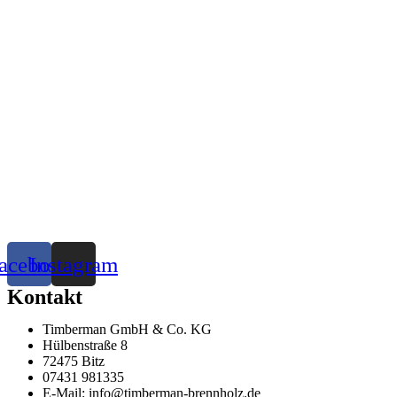
acebook
Instagram
Kontakt
Timberman GmbH & Co. KG
Hülbenstraße 8
72475 Bitz
07431 981335
E-Mail: info@timberman-brennholz.de