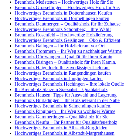
Brennholz Meßstetten – Hochwertiges Holz für Sie
Brennholz Grosselfingen – Hochwertiges Holz für Sie.
Hochwertiges Brennholz in Dotternhausen Kaufen
Hochwertiges Brennholz in Dormettingen kaufen
Brennholz Dautmergen – Qualitätsholz für Ihr Zuhause
Hochwertiges Brennholz Schömberg – Ihre Wahl!
Brennholz Rosenfeld – Hochwertige Holzlieferung
Hochwertiges Brennholz Geislingen – Öko & Effizient
Brennholz Balingen – Ihr Holzlieferant vor Ort
Brennholz Frommern – Ihr Weg zu nachhaltiger Wärme
Brennholz Dürrwangen – Qualität für Ihren Kamin
Brennholz Bisingen – Qualitätsholz für Ihren Kamin.
Brennholz Haigerloch: Ihr zuverlässiger Lieferant
Hochwertiges Brennholz in Rangendingen kaufen
Hochwertiges Brennholz in Jungingen kaufen
Hochwertiges Brennholz Hechingen – Ihre lokale Quelle
Ihr Brennholz Starzeln Spezialist – Qualitätsholz
Brennholz Hausen: Tipps für Auswahl und Lagerung
Brennholz Burladingen – Ihr Holzlieferant in der Nähe
Hochwertiges Brennholz in Salmendingen kaufen.
Brennholz Ringingen – Ihr Weg zu wohliger Wärme
Brennholz Gammertingen – Qualitätsholz für Sie
Brennholz Neufra – Ihr Partner für Qualitätsfeuerholz
Hochwertiges Brennholz in Albstadt-Burgfelden
Hochwertiges Brennholz in Albstadt-Margrethausen