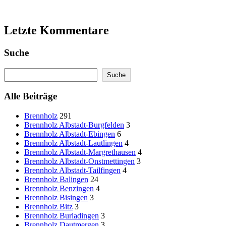
Letzte Kommentare
Suche
Search
Suche
Alle Beiträge
Brennholz
291
Brennholz Albstadt-Burgfelden
3
Brennholz Albstadt-Ebingen
6
Brennholz Albstadt-Lautlingen
4
Brennholz Albstadt-Margrethausen
4
Brennholz Albstadt-Onstmettingen
3
Brennholz Albstadt-Tailfingen
4
Brennholz Balingen
24
Brennholz Benzingen
4
Brennholz Bisingen
3
Brennholz Bitz
3
Brennholz Burladingen
3
Brennholz Dautmergen
3