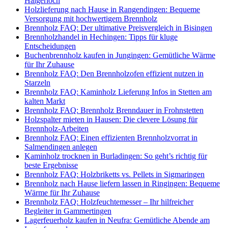
Haigerloch
Holzlieferung nach Hause in Rangendingen: Bequeme
Versorgung mit hochwertigem Brennholz
Brennholz FAQ: Der ultimative Preisvergleich in Bisingen
Brennholzhandel in Hechingen: Tipps für kluge
Entscheidungen
Buchenbrennholz kaufen in Jungingen: Gemütliche Wärme
für Ihr Zuhause
Brennholz FAQ: Den Brennholzofen effizient nutzen in
Starzeln
Brennholz FAQ: Kaminholz Lieferung Infos in Stetten am
kalten Markt
Brennholz FAQ: Brennholz Brenndauer in Frohnstetten
Holzspalter mieten in Hausen: Die clevere Lösung für
Brennholz-Arbeiten
Brennholz FAQ: Einen effizienten Brennholzvorrat in
Salmendingen anlegen
Kaminholz trocknen in Burladingen: So geht’s richtig für
beste Ergebnisse
Brennholz FAQ: Holzbriketts vs. Pellets in Sigmaringen
Brennholz nach Hause liefern lassen in Ringingen: Bequeme
Wärme für Ihr Zuhause
Brennholz FAQ: Holzfeuchtemesser – Ihr hilfreicher
Begleiter in Gammertingen
Lagerfeuerholz kaufen in Neufra: Gemütliche Abende am