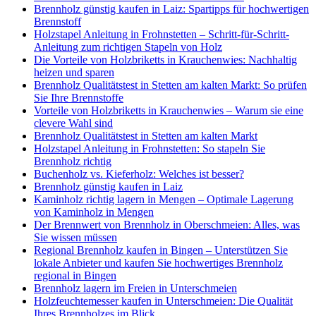
Brennholz günstig kaufen in Laiz: Spartipps für hochwertigen
Brennstoff
Holzstapel Anleitung in Frohnstetten – Schritt-für-Schritt-
Anleitung zum richtigen Stapeln von Holz
Die Vorteile von Holzbriketts in Krauchenwies: Nachhaltig
heizen und sparen
Brennholz Qualitätstest in Stetten am kalten Markt: So prüfen
Sie Ihre Brennstoffe
Vorteile von Holzbriketts in Krauchenwies – Warum sie eine
clevere Wahl sind
Brennholz Qualitätstest in Stetten am kalten Markt
Holzstapel Anleitung in Frohnstetten: So stapeln Sie
Brennholz richtig
Buchenholz vs. Kieferholz: Welches ist besser?
Brennholz günstig kaufen in Laiz
Kaminholz richtig lagern in Mengen – Optimale Lagerung
von Kaminholz in Mengen
Der Brennwert von Brennholz in Oberschmeien: Alles, was
Sie wissen müssen
Regional Brennholz kaufen in Bingen – Unterstützen Sie
lokale Anbieter und kaufen Sie hochwertiges Brennholz
regional in Bingen
Brennholz lagern im Freien in Unterschmeien
Holzfeuchtemesser kaufen in Unterschmeien: Die Qualität
Ihres Brennholzes im Blick