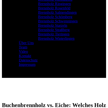
Brennholz Ringingen
Brennholz Rosenfeld
Brennholz Salmendingen
Brennholz Schömberg
Brennholz Schwenningen
Brennholz Starzeln
Brennholz Straßberg
Brennholz Tieringen
Brennholz Winterlingen
Über Uns
Team
Video
Kontakt
Datenschutz
Impressum
Buchenbrennholz vs. Eiche: Welches Holz