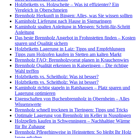
Holzbriketts vs. Holzscheite – Was ist effizienter? Ein
Vergleich in Oberschmeien
Brennholz Herkunft in Bingen: Alles, was Sie wissen sollten
Kaminholz Lieferung nach Hause in Sigmaringen
Kaminholz spalten Anleitung in Mengen: Schritt-für-Schritt
Anleitung
Das beste Brennholz Angebot in Frohnstetten finden – Kosten
sparen und Qualität sichern
Holzbriketts Lagerung in Laiz: Tipps und Empfehlungen
Tipps zum Holzofen kaufen in Stetten am kalten Markt
Brennholz FAQ: Brennholzvorrat planen in Krauchenwies
Brennholz Qualität erkennen in Kaiseringen – Die richtige
Wahl treffen
Holzbriketts vs. Scheitholz: Was ist besser?
Holzbriketts vs. Scheitholz: Was ist besser?
Kaminholz richtig stapeln in Ratshausen – Platz sparen und
Lagerung optimieren
Eigenschaften von Buchenbrennholz in Obernheim – Alles
Wissenswerte
Brennholz schnell trocknen in Tieringen: Tipps und Tricks
Optimale Lagerung von Brennholz im Keller in Nusplingen
Holzpellets kaufen in Schwenningen – Nachhaltige Wärme
für Ihr Zuhause
Brennholz Pflegehinweise in Heinstetten: So bleibt Ihr Holz
lange erhalten