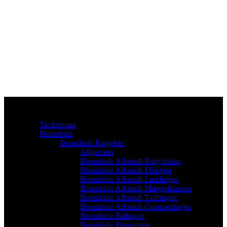
Timberman
Brennholz
Brennholz Ratgeber
Allgemein
Brennholz Albstadt-Burgfelden
Brennholz Albstadt-Ebingen
Brennholz Albstadt-Lautlingen
Brennholz Albstadt-Margrethausen
Brennholz Albstadt-Tailfingen
Brennholz Albstadt-Onstmettingen
Brennholz Balingen
Brennholz Benzingen