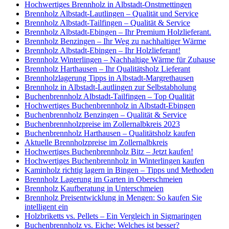
Hochwertiges Brennholz in Albstadt-Onstmettingen
Brennholz Albstadt-Lautlingen – Qualität und Service
Brennholz Albstadt-Tailfingen – Qualität & Service
Brennholz Albstadt-Ebingen – Ihr Premium Holzlieferant.
Brennholz Benzingen – Ihr Weg zu nachhaltiger Wärme
Brennholz Albstadt-Ebingen – Ihr Holzlieferant!
Brennholz Winterlingen – Nachhaltige Wärme für Zuhause
Brennholz Harthausen – Ihr Qualitätsholz Lieferant
Brennholzlagerung Tipps in Albstadt-Margrethausen
Brennholz in Albstadt-Lautlingen zur Selbstabholung
Buchenbrennholz Albstadt-Tailfingen – Top Qualität
Hochwertiges Buchenbrennholz in Albstadt-Ebingen
Buchenbrennholz Benzingen – Qualität & Service
Buchenbrennholzpreise im Zollernalbkreis 2023
Buchenbrennholz Harthausen – Qualitätsholz kaufen
Aktuelle Brennholzpreise im Zollernalbkreis
Hochwertiges Buchenbrennholz Bitz – Jetzt kaufen!
Hochwertiges Buchenbrennholz in Winterlingen kaufen
Kaminholz richtig lagern in Bingen – Tipps und Methoden
Brennholz Lagerung im Garten in Oberschmeien
Brennholz Kaufberatung in Unterschmeien
Brennholz Preisentwicklung in Mengen: So kaufen Sie
intelligent ein
Holzbriketts vs. Pellets – Ein Vergleich in Sigmaringen
Buchenbrennholz vs. Eiche: Welches ist besser?