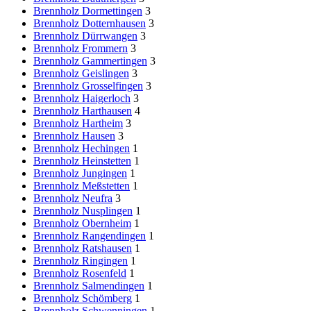
Brennholz Dormettingen
3
Brennholz Dotternhausen
3
Brennholz Dürrwangen
3
Brennholz Frommern
3
Brennholz Gammertingen
3
Brennholz Geislingen
3
Brennholz Grosselfingen
3
Brennholz Haigerloch
3
Brennholz Harthausen
4
Brennholz Hartheim
3
Brennholz Hausen
3
Brennholz Hechingen
1
Brennholz Heinstetten
1
Brennholz Jungingen
1
Brennholz Meßstetten
1
Brennholz Neufra
3
Brennholz Nusplingen
1
Brennholz Obernheim
1
Brennholz Rangendingen
1
Brennholz Ratshausen
1
Brennholz Ringingen
1
Brennholz Rosenfeld
1
Brennholz Salmendingen
1
Brennholz Schömberg
1
Brennholz Schwenningen
1