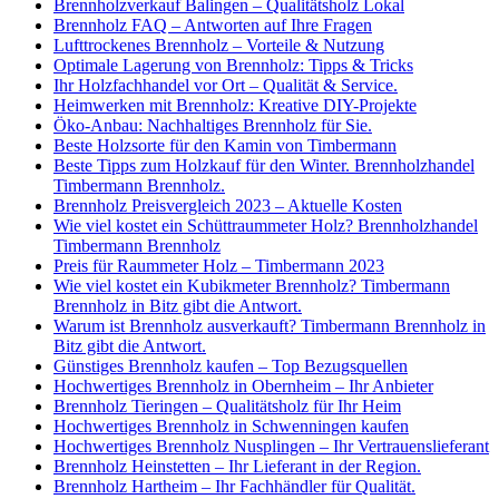
Brennholzverkauf Balingen – Qualitätsholz Lokal
Brennholz FAQ – Antworten auf Ihre Fragen
Lufttrockenes Brennholz – Vorteile & Nutzung
Optimale Lagerung von Brennholz: Tipps & Tricks
Ihr Holzfachhandel vor Ort – Qualität & Service.
Heimwerken mit Brennholz: Kreative DIY-Projekte
Öko-Anbau: Nachhaltiges Brennholz für Sie.
Beste Holzsorte für den Kamin von Timbermann
Beste Tipps zum Holzkauf für den Winter. Brennholzhandel
Timbermann Brennholz.
Brennholz Preisvergleich 2023 – Aktuelle Kosten
Wie viel kostet ein Schüttraummeter Holz? Brennholzhandel
Timbermann Brennholz
Preis für Raummeter Holz – Timbermann 2023
Wie viel kostet ein Kubikmeter Brennholz? Timbermann
Brennholz in Bitz gibt die Antwort.
Warum ist Brennholz ausverkauft? Timbermann Brennholz in
Bitz gibt die Antwort.
Günstiges Brennholz kaufen – Top Bezugsquellen
Hochwertiges Brennholz in Obernheim – Ihr Anbieter
Brennholz Tieringen – Qualitätsholz für Ihr Heim
Hochwertiges Brennholz in Schwenningen kaufen
Hochwertiges Brennholz Nusplingen – Ihr Vertrauenslieferant
Brennholz Heinstetten – Ihr Lieferant in der Region.
Brennholz Hartheim – Ihr Fachhändler für Qualität.